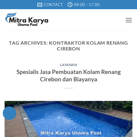
Skip
CONTACT
08:00 - 17:00
to
content
TAG ARCHIVES:
KONTRAKTOR KOLAM RENANG
CIREBON
LAYANAN
Spesialis Jasa Pembuatan Kolam Renang
Cirebon dan Biayanya